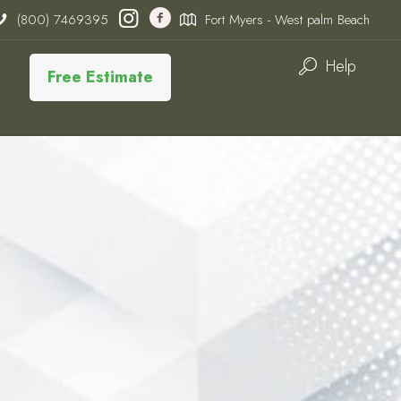
(800) 7469395
Fort Myers - West palm Beach
Help
Free Estimate