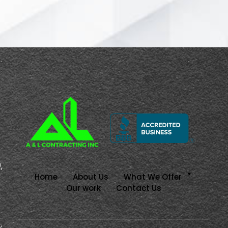
e
,
Home
About Us
What We Offer
Our work
Contact Us
,