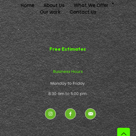
Home
About Us
What We Offer
Our work
Contact Us
Free Estimates
Business Hours
Monday to Friday
8:30 am to 5:00 pm